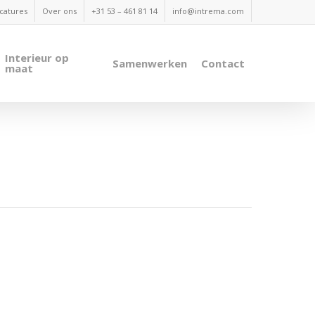
catures
Over ons
+31 53 – 461 81 14
info@intrema.com
Interieur op
Samenwerken
Contact
maat