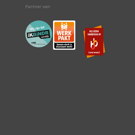
Partner van
n