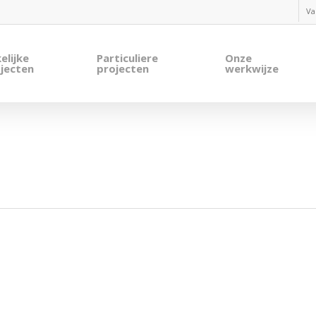
Va
elijke
Particuliere
Onze
jecten
projecten
werkwijze