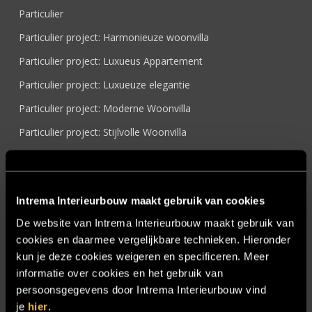
Particulier
Particulier project: Harmonieuze woonvilla
Particulier project: Luxueus Appartement
Particulier project: Luxueuze elegantie
Particulier project: Moderne Woonvilla
Particulier project: Stijlvolle Woonvilla
Particulier project: Woonvilla met exclusief maatwerk
Projecten
Intrema Interieurbouw maakt gebruik van cookies
Referenties
De website van Intrema Interieurbouw maakt gebruik van
Samenwerken
cookies en daarmee vergelijkbare technieken. Hieronder
Sensire
kun je deze cookies weigeren en specificeren. Meer
informatie over cookies en het gebruik van
Showroom
persoonsgegevens door Intrema Interieurbouw vind
SIDN
je
hier
.