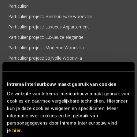
Particulier
Particulier project: Harmonieuze woonvilla
Particulier project: Luxueus Appartement
Particulier project: Luxueuze elegantie
Particulier project: Moderne Woonvilla
Particulier project: Stijlvolle Woonvilla
Particulier project: Woonvilla met exclusief maatwerk
Projecten
Intrema Interieurbouw maakt gebruik van cookies
Referenties
De website van Intrema Interieurbouw maakt gebruik van
Samenwerken
cookies en daarmee vergelijkbare technieken. Hieronder
kun je deze cookies weigeren en specificeren. Meer
Sensire
informatie over cookies en het gebruik van
Showroom
persoonsgegevens door Intrema Interieurbouw vind
je
hier
.
SIDN