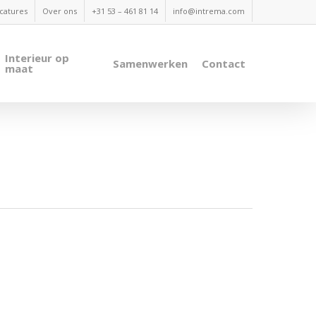
catures
Over ons
+31 53 – 461 81 14
info@intrema.com
Interieur op
Samenwerken
Contact
maat