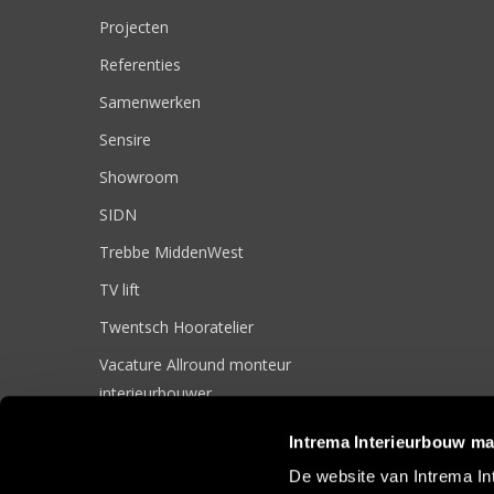
Projecten
Referenties
Samenwerken
Sensire
Showroom
SIDN
Trebbe MiddenWest
TV lift
Twentsch Hooratelier
Vacature Allround monteur
interieurbouwer
Vacatures
Intrema Interieurbouw ma
Zakelijk
De website van Intrema In