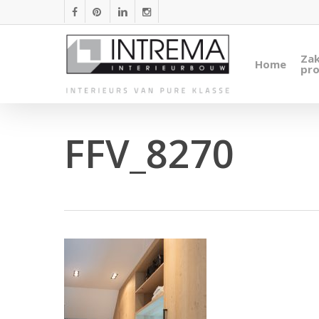
Skip
facebook
pinterest
linkedin
instagram
to
main
Zak
Home
content
pro
FFV_8270