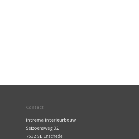
Contact
Intrema Interieurbouw
Seizoensweg 32
7532 SL Enschede