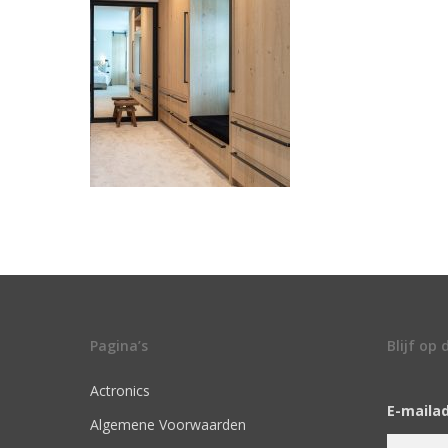
Pagina’s
Blijf op
Actronics
E-maila
Algemene Voorwaarden