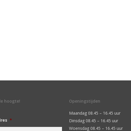
 de hoogte!
Openingstijden
Maandag 08.45 – 16.45 uur
dres
*
Dinsdag 08.45 – 16.45 uur
Woensdag 08.45 – 16.45 uur