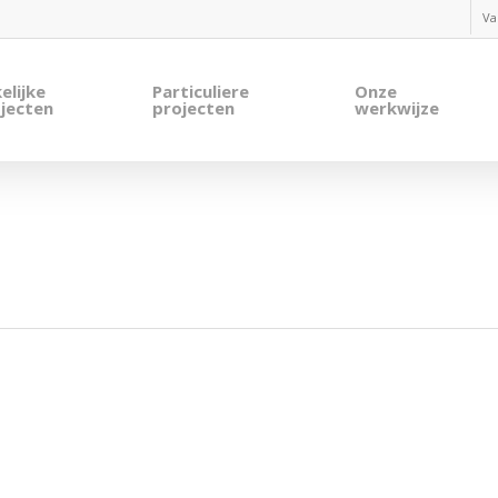
Va
elijke
Particuliere
Onze
jecten
projecten
werkwijze