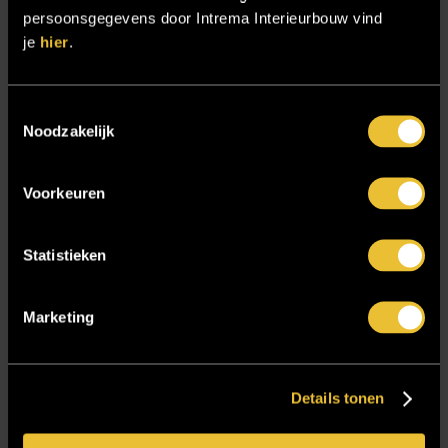
Sensire
persoonsgegevens door Intrema Interieurbouw vind
je
hier
.
Showroom
SIDN
Toestemmingsselectie
Trebbe MiddenWest
Noodzakelijk
TV lift
Twentsch Hooratelier
Voorkeuren
Vacature Allround monteur interieurbouwer
Vacatures
Statistieken
Zakelijk
Marketing
Blijf op de hoogte!
Details tonen
E-mailadres
*