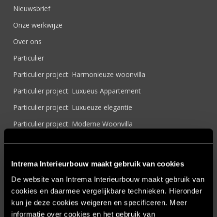
Nieuwsbrief
Onze werkwijze
Over ons
Particulier
Particulier project: Harmonieuze woonvilla
Particulier project: Luxueus Appartement
Particulier project: Luxueuze elegantie
Particulier project: Moderne Woonvilla
Particulier project: Stijlvolle Woonvilla
Particulier project: Woonvilla met exclusief maatwerk
Intrema Interieurbouw maakt gebruik van cookies
Projecten
De website van Intrema Interieurbouw maakt gebruik van
Referenties
cookies en daarmee vergelijkbare technieken. Hieronder
kun je deze cookies weigeren en specificeren. Meer
Samenwerken
informatie over cookies en het gebruik van