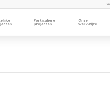
Va
elijke
Particuliere
Onze
jecten
projecten
werkwijze