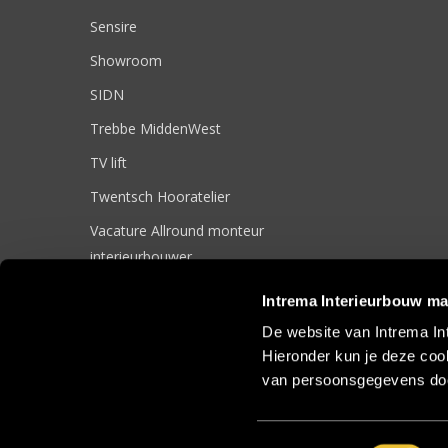
Sensire
Showroom
SIDN
Trebbe MiddenWest
TV lift
Twentsch Hooratelier
Vacature Allround monteur
interieurbouwer
Vacatures
Intrema Interieurbouw ma
Zakelijk
De website van Intrema In
Hieronder kun je deze cook
van persoonsgegevens doo
© 2017 Intrema Interieurbouw |
Algemene Voorwaarden
|
Sit
Toestemmingsselectie