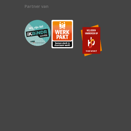
Partner van
n