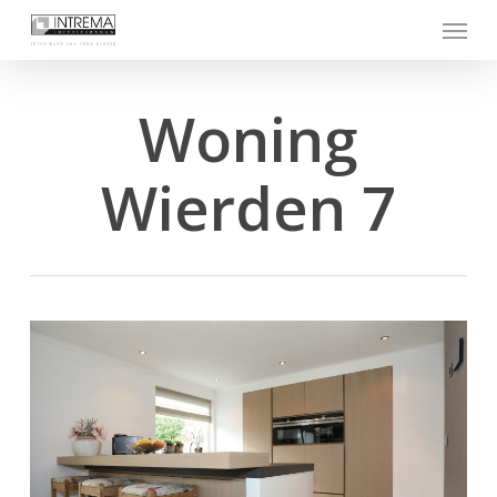
Skip
Menu
to
main
content
Woning
Wierden 7