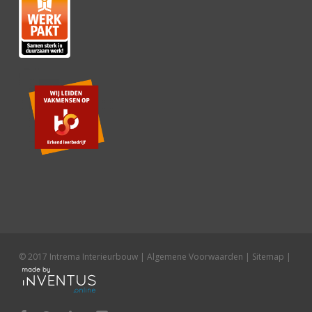
© 2017 Intrema Interieurbouw |
Algemene Voorwaarden
|
Sitemap
|