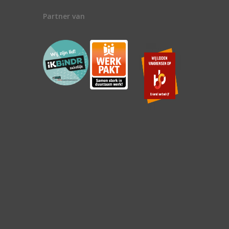
Partner van
n