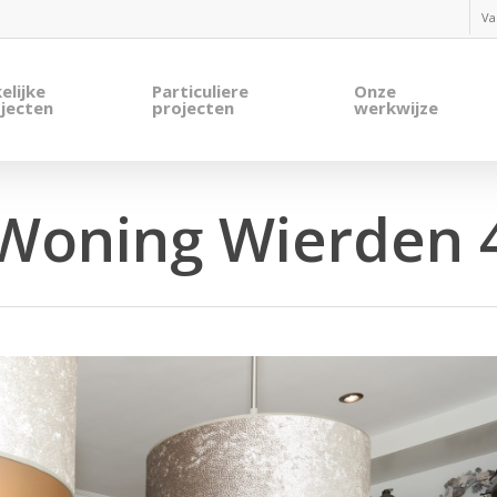
Va
elijke
Particuliere
Onze
jecten
projecten
werkwijze
Woning Wierden 