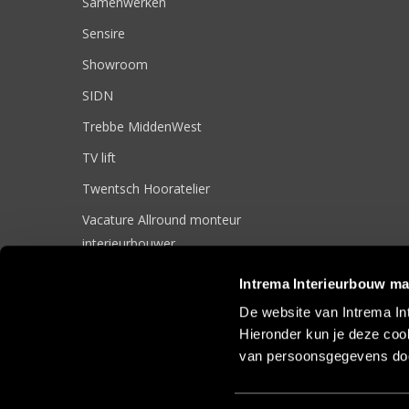
Samenwerken
Sensire
Showroom
SIDN
Trebbe MiddenWest
TV lift
Twentsch Hooratelier
Vacature Allround monteur
interieurbouwer
Vacatures
Intrema Interieurbouw ma
Zakelijk
De website van Intrema In
Hieronder kun je deze cook
van persoonsgegevens doo
© 2017 Intrema Interieurbouw |
Algemene Voorwaarden
|
Sit