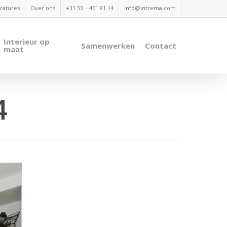
catures
Over ons
+31 53 – 461 81 14
info@intrema.com
Interieur op
Samenwerken
Contact
maat
4