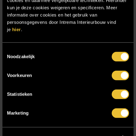
cookies en daarmee vergelijkbare technieken. Hieronder
Projecten
kun je deze cookies weigeren en specificeren. Meer
informatie over cookies en het gebruik van
Referenties
persoonsgegevens door Intrema Interieurbouw vind
Samenwerken
je
hier
.
Sensire
Showroom
Toestemmingsselectie
Noodzakelijk
SIDN
Trebbe MiddenWest
Voorkeuren
TV lift
Twentsch Hooratelier
Statistieken
Vacature Allround monteur interieurbouwer
Vacatures
Marketing
Zakelijk