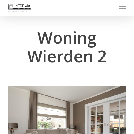
Skip
Menu
to
main
content
Woning
Wierden 2