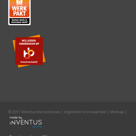
© 2017 Intrema Interieurbouw |
Algemene Voorwaarden
|
Sitemap
|