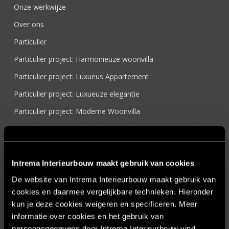
Onze werkwijze
Over ons
Particulier
Particulier project: Harmonieuze woonvilla
Particulier project: Luxueus Appartement
Particulier project: Luxueuze elegantie
Particulier project: Moderne Woonvilla
Particulier project: Stijlvolle Woonvilla
Particulier project: Woonvilla met exclusief maatwerk
Projecten
Intrema Interieurbouw maakt gebruik van cookies
De website van Intrema Interieurbouw maakt gebruik van
Referenties
cookies en daarmee vergelijkbare technieken. Hieronder
Samenwerken
kun je deze cookies weigeren en specificeren. Meer
Sensire
informatie over cookies en het gebruik van
persoonsgegevens door Intrema Interieurbouw vind