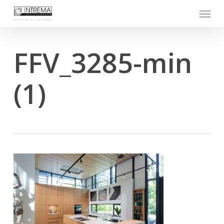
Skip
Menu
to
main
content
FFV_3285-min
(1)