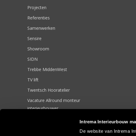
Projecten
Referenties
Samenwerken
Sensire
Showroom
SIDN
Trebbe MiddenWest
TV lift
Twentsch Hooratelier
Vacature Allround monteur
interieurbouwer
Vacatures
Intrema Interieurbouw ma
Zakelijk
De website van Intrema In