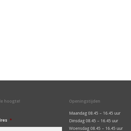
 de hoogte!
Openingstijden
Maandag 08.45 – 16.45 uur
dres
*
Dinsdag 08.45 – 16.45 uur
Woensdag 08.45 – 16.45 uur