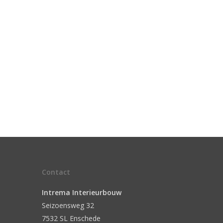
Contact
Intrema Interieurbouw
Seizoensweg 32
7532 SL Enschede