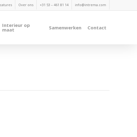
catures
Over ons
+31 53 – 461 81 14
info@intrema.com
Interieur op
Samenwerken
Contact
maat