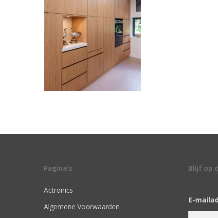
Pagina’s
Blijf op
Actronics
E-maila
Algemene Voorwaarden