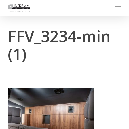
Skip
Menu
to
main
content
FFV_3234-min
(1)