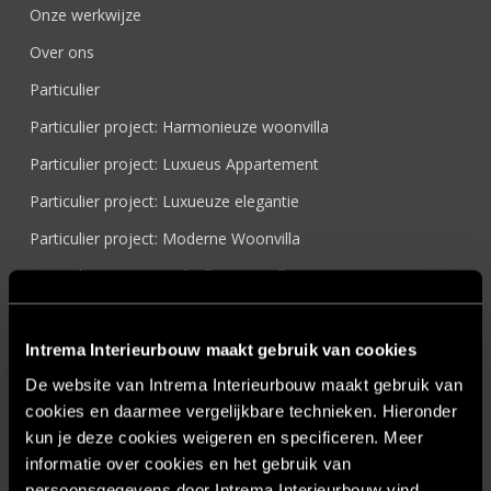
Onze werkwijze
Over ons
Particulier
Particulier project: Harmonieuze woonvilla
Particulier project: Luxueus Appartement
Particulier project: Luxueuze elegantie
Particulier project: Moderne Woonvilla
Particulier project: Stijlvolle Woonvilla
Particulier project: Woonvilla met exclusief maatwerk
Projecten
Intrema Interieurbouw maakt gebruik van cookies
De website van Intrema Interieurbouw maakt gebruik van
Referenties
cookies en daarmee vergelijkbare technieken. Hieronder
Samenwerken
kun je deze cookies weigeren en specificeren. Meer
Sensire
informatie over cookies en het gebruik van
persoonsgegevens door Intrema Interieurbouw vind