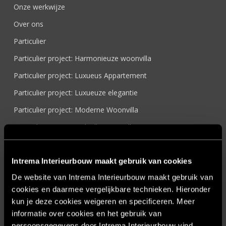
Onze werkwijze
Over ons
Particulier
Particulier project: Harmonieuze woonvilla
Particulier project: Luxueus Appartement
Particulier project: Luxueuze elegantie
Particulier project: Moderne Woonvilla
Particulier project: Stijlvolle Woonvilla
Particulier project: Woonvilla met exclusief maatwerk
Projecten
Intrema Interieurbouw maakt gebruik van cookies
De website van Intrema Interieurbouw maakt gebruik van
Referenties
cookies en daarmee vergelijkbare technieken. Hieronder
Samenwerken
kun je deze cookies weigeren en specificeren. Meer
Sensire
informatie over cookies en het gebruik van
persoonsgegevens door Intrema Interieurbouw vind