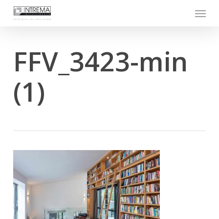
Skip
Menu
to
main
content
FFV_3423-min
(1)