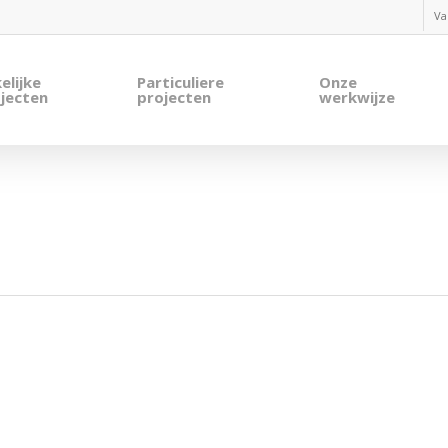
Va
elijke
Particuliere
Onze
jecten
projecten
werkwijze