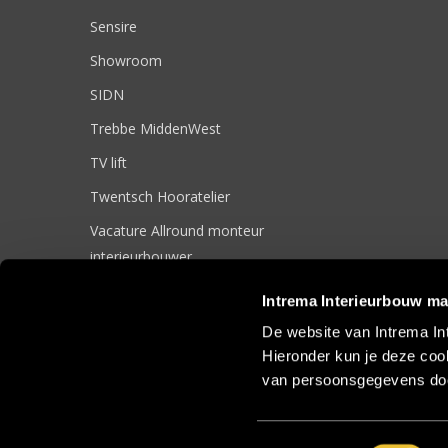
Sensire
Showroom
SIDN
Trebbe MiddenWest
TV lift
Twentsch Hooratelier
Vacature Allround monteur
interieurbouwer
Vacatures
Intrema Interieurbouw ma
Zakelijk
De website van Intrema In
Hieronder kun je deze cook
van persoonsgegevens doo
© 2017 Intrema Interieurbouw |
Algemene Voorwaarden
|
Sit
Toestemmingsselectie