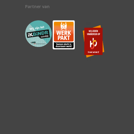
Partner van
n