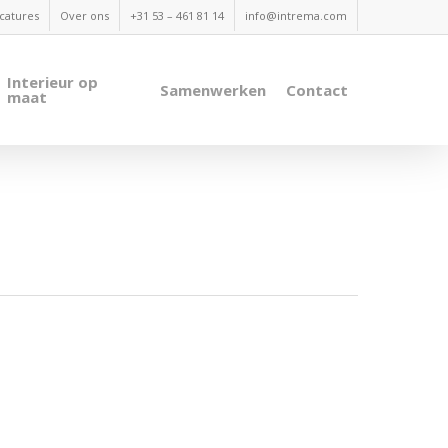
catures
Over ons
+31 53 – 461 81 14
info@intrema.com
Interieur op
Samenwerken
Contact
maat