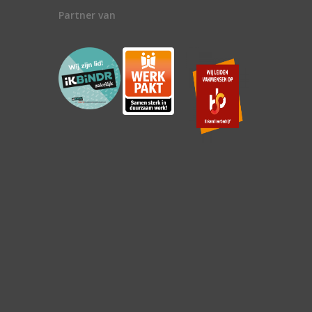
Partner van
n