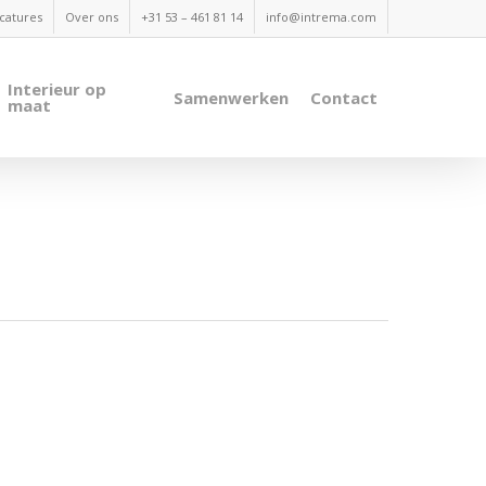
catures
Over ons
+31 53 – 461 81 14
info@intrema.com
Interieur op
Samenwerken
Contact
maat