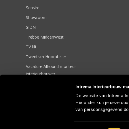
Sensire
Showroom
SIDN
Trebbe MiddenWest
TV lift
Twentsch Hooratelier
Vacature Allround monteur
interieurbouwer
Vacatures
Intrema Interieurbouw ma
Zakelijk
De website van Intrema In
Hieronder kun je deze cook
van persoonsgegevens doo
© 2017 Intrema Interieurbouw |
Algemene Voorwaarden
|
Sit
Toestemmingsselectie