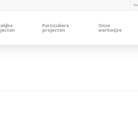
Va
elijke
Particuliere
Onze
jecten
projecten
werkwijze