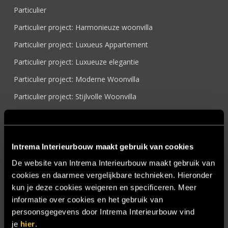
Particulier
Particulier project: Harmonieuze woonvilla
Particulier project: Luxueus Appartement
Particulier project: Luxueuze elegantie
Particulier project: Moderne Woonvilla
Particulier project: Stijlvolle Woonvilla
Particulier project: Woonvilla met exclusief maatwerk
Projecten
Intrema Interieurbouw maakt gebruik van cookies
Referenties
De website van Intrema Interieurbouw maakt gebruik van
Samenwerken
cookies en daarmee vergelijkbare technieken. Hieronder
Sensire
kun je deze cookies weigeren en specificeren. Meer
informatie over cookies en het gebruik van
Showroom
persoonsgegevens door Intrema Interieurbouw vind
SIDN
je
hier
.