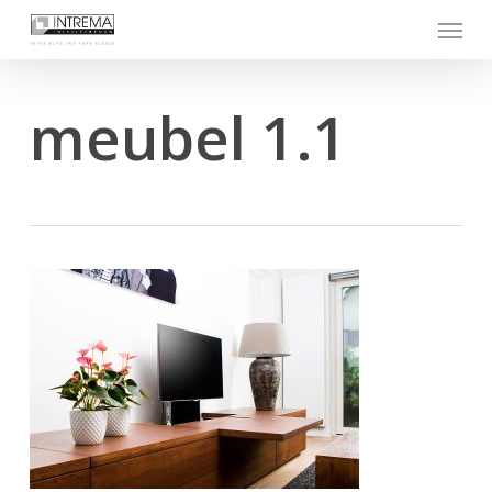
Skip
Menu
to
main
content
meubel 1.1