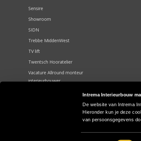
Sensire
Showroom
SIDN
Trebbe MiddenWest
TV lift
Twentsch Hooratelier
Vacature Allround monteur
interieurbouwer
Vacatures
Intrema Interieurbouw ma
Zakelijk
De website van Intrema In
Hieronder kun je deze cook
van persoonsgegevens doo
© 2017 Intrema Interieurbouw |
Algemene Voorwaarden
|
Sit
Toestemmingsselectie