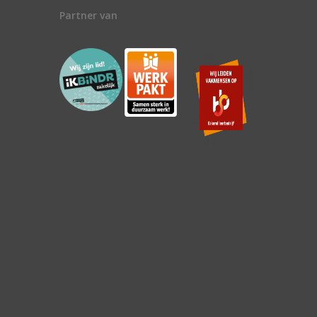
Partner van
n