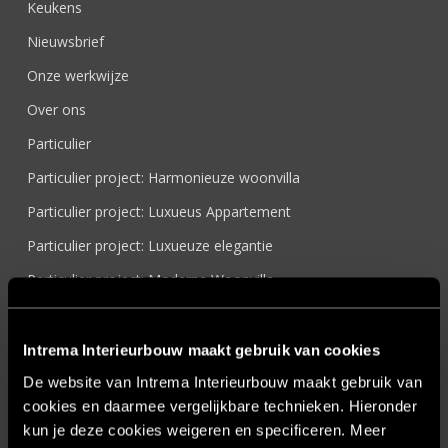
Keukens
Nieuwsbrief
Onze werkwijze
Over ons
Particulier
Particulier project: Harmonieuze woonvilla
Particulier project: Luxueus Appartement
Particulier project: Luxueuze elegantie
Particulier project: Moderne Woonvilla
Particulier project: Stijlvolle Woonvilla
Particulier project: Woonvilla met exclusief maatwerk
Intrema Interieurbouw maakt gebruik van cookies
Projecten
De website van Intrema Interieurbouw maakt gebruik van
cookies en daarmee vergelijkbare technieken. Hieronder
Referenties
kun je deze cookies weigeren en specificeren. Meer