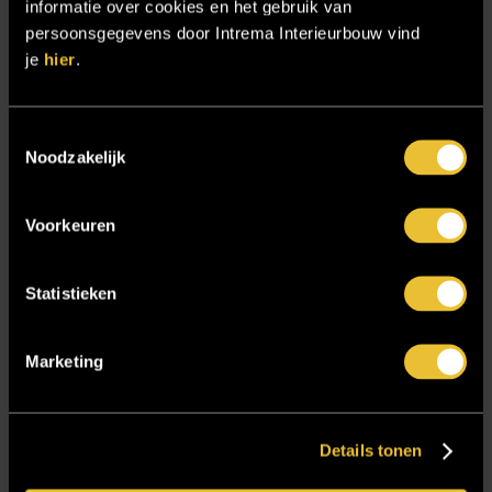
Samenwerken
informatie over cookies en het gebruik van
persoonsgegevens door Intrema Interieurbouw vind
Sensire
je
hier
.
Showroom
SIDN
Toestemmingsselectie
Trebbe MiddenWest
Noodzakelijk
TV lift
Voorkeuren
Twentsch Hooratelier
Vacature Allround monteur interieurbouwer
Statistieken
Vacatures
Zakelijk
Marketing
Blijf op de hoogte!
Details tonen
E-mailadres
*