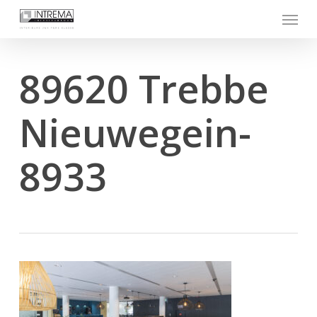
Skip
Menu
to
main
content
89620 Trebbe
Nieuwegein-
8933