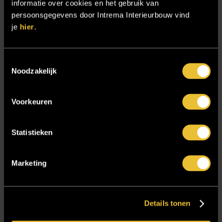
Samenwerken
informatie over cookies en het gebruik van
persoonsgegevens door Intrema Interieurbouw vind
Sensire
je
hier
.
Showroom
SIDN
Toestemmingsselectie
Trebbe MiddenWest
Noodzakelijk
TV lift
Voorkeuren
Twentsch Hooratelier
Vacature Allround monteur interieurbouwer
Statistieken
Vacatures
Zakelijk
Marketing
Blijf op de hoogte!
Details tonen
E-mailadres
*