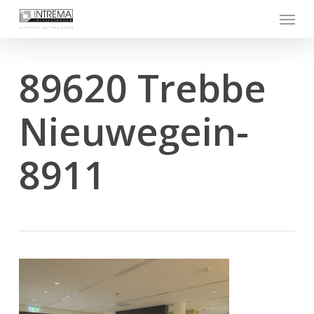
Skip
Menu
to
main
content
89620 Trebbe
Nieuwegein-
8911