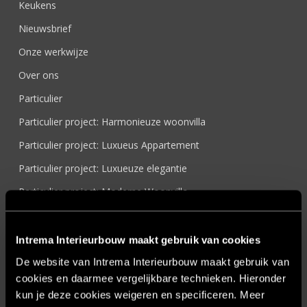
Keukens
Nieuwsbrief
Onze werkwijze
Over ons
Particulier
Particulier project: Harmonieuze woonvilla
Particulier project: Luxueus Appartement
Particulier project: Luxueuze elegantie
Particulier project: Moderne Woonvilla
Particulier project: Stijlvolle Woonvilla
Particulier project: Woonvilla met exclusief maatwerk
Intrema Interieurbouw maakt gebruik van cookies
Projecten
De website van Intrema Interieurbouw maakt gebruik van
cookies en daarmee vergelijkbare technieken. Hieronder
Referenties
kun je deze cookies weigeren en specificeren. Meer