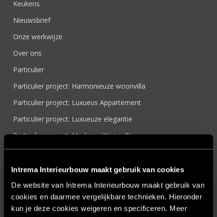
Keukens
Nieuwsbrief
Onze werkwijze
Over ons
Particulier
Particulier project: Harmonieuze woonvilla
Particulier project: Luxueus Appartement
Particulier project: Luxueuze elegantie
Particulier project: Moderne Woonvilla
Particulier project: Stijlvolle Woonvilla
Particulier project: Woonvilla met exclusief maatwerk
Intrema Interieurbouw maakt gebruik van cookies
Projecten
De website van Intrema Interieurbouw maakt gebruik van
cookies en daarmee vergelijkbare technieken. Hieronder
Referenties
kun je deze cookies weigeren en specificeren. Meer