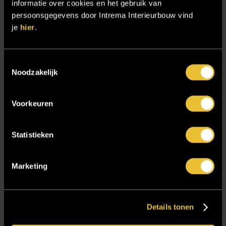
Samenwerken
informatie over cookies en het gebruik van
persoonsgegevens door Intrema Interieurbouw vind
Sensire
je
hier
.
Showroom
SIDN
Toestemmingsselectie
Trebbe MiddenWest
Noodzakelijk
TV lift
Voorkeuren
Twentsch Hooratelier
Vacature Allround monteur interieurbouwer
Statistieken
Vacatures
Zakelijk
Marketing
Blijf op de hoogte!
Details tonen
E-mailadres
*