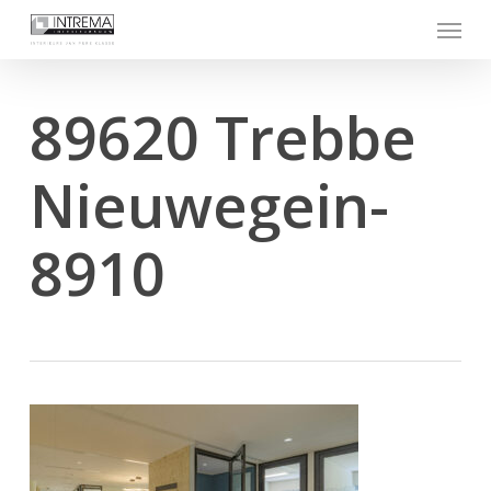
Skip
Menu
to
main
content
89620 Trebbe
Nieuwegein-
8910