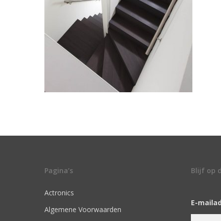
Pagina’s
Blijf op
Actronics
E-maila
Algemene Voorwaarden