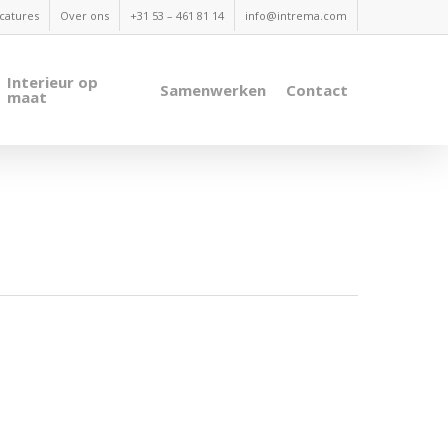
catures
Over ons
+31 53 – 461 81 14
info@intrema.com
Interieur op
Samenwerken
Contact
maat