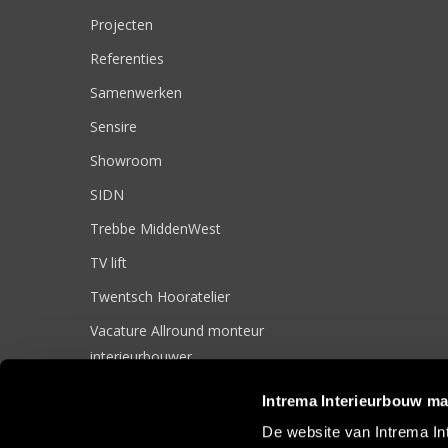
Projecten
Referenties
Samenwerken
Sensire
Showroom
SIDN
Trebbe MiddenWest
TV lift
Twentsch Hooratelier
Vacature Allround monteur
interieurbouwer
Vacatures
Intrema Interieurbouw ma
Zakelijk
De website van Intrema In