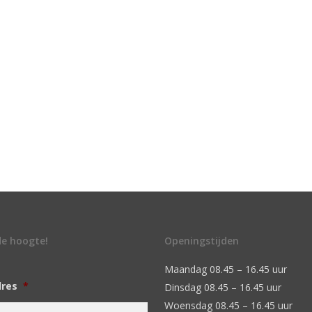
 de hoogte!
Openingstijden
Maandag 08.45 – 16.45 uur
dres
*
Dinsdag 08.45 – 16.45 uur
Woensdag 08.45 – 16.45 uur