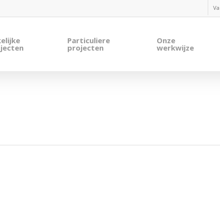
Va
elijke
Particuliere
Onze
jecten
projecten
werkwijze