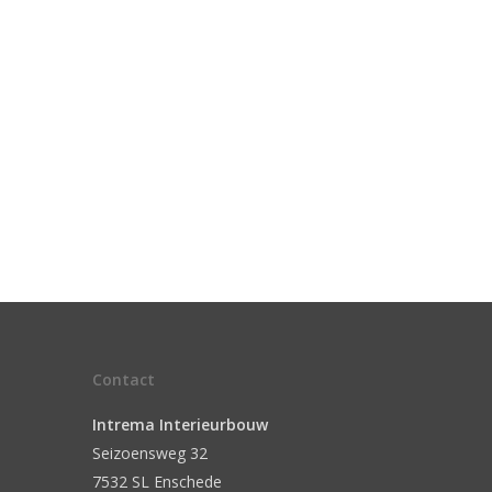
Contact
Intrema Interieurbouw
Seizoensweg 32
7532 SL Enschede