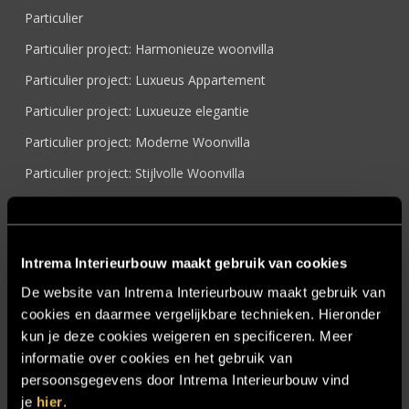
Particulier
Particulier project: Harmonieuze woonvilla
Particulier project: Luxueus Appartement
Particulier project: Luxueuze elegantie
Particulier project: Moderne Woonvilla
Particulier project: Stijlvolle Woonvilla
Particulier project: Woonvilla met exclusief maatwerk
Projecten
Intrema Interieurbouw maakt gebruik van cookies
Referenties
De website van Intrema Interieurbouw maakt gebruik van
Samenwerken
cookies en daarmee vergelijkbare technieken. Hieronder
Sensire
kun je deze cookies weigeren en specificeren. Meer
informatie over cookies en het gebruik van
Showroom
persoonsgegevens door Intrema Interieurbouw vind
SIDN
je
hier
.