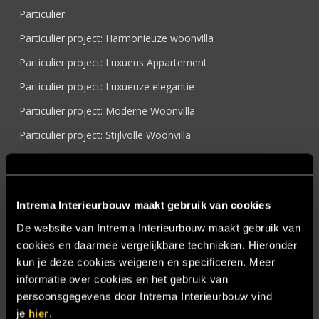
Particulier
Particulier project: Harmonieuze woonvilla
Particulier project: Luxueus Appartement
Particulier project: Luxueuze elegantie
Particulier project: Moderne Woonvilla
Particulier project: Stijlvolle Woonvilla
Particulier project: Woonvilla met exclusief maatwerk
Projecten
Intrema Interieurbouw maakt gebruik van cookies
Referenties
De website van Intrema Interieurbouw maakt gebruik van
Samenwerken
cookies en daarmee vergelijkbare technieken. Hieronder
Sensire
kun je deze cookies weigeren en specificeren. Meer
informatie over cookies en het gebruik van
Showroom
persoonsgegevens door Intrema Interieurbouw vind
SIDN
je
hier
.