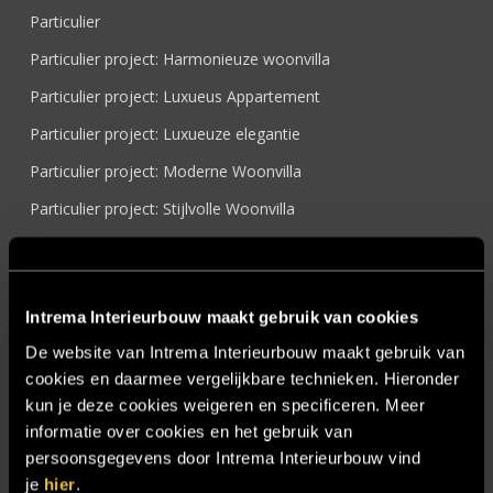
Particulier
Particulier project: Harmonieuze woonvilla
Particulier project: Luxueus Appartement
Particulier project: Luxueuze elegantie
Particulier project: Moderne Woonvilla
Particulier project: Stijlvolle Woonvilla
Particulier project: Woonvilla met exclusief maatwerk
Projecten
Intrema Interieurbouw maakt gebruik van cookies
Referenties
De website van Intrema Interieurbouw maakt gebruik van
Samenwerken
cookies en daarmee vergelijkbare technieken. Hieronder
Sensire
kun je deze cookies weigeren en specificeren. Meer
informatie over cookies en het gebruik van
Showroom
persoonsgegevens door Intrema Interieurbouw vind
SIDN
je
hier
.