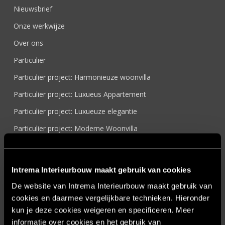
Nieuwsbrief
Onze werkwijze
Over ons
Particulier
Particulier project: Harmonieuze woonvilla
Particulier project: Luxueus Appartement
Particulier project: Luxueuze elegantie
Particulier project: Moderne Woonvilla
Particulier project: Stijlvolle Woonvilla
Particulier project: Woonvilla met exclusief maatwerk
Intrema Interieurbouw maakt gebruik van cookies
Projecten
De website van Intrema Interieurbouw maakt gebruik van
Referenties
cookies en daarmee vergelijkbare technieken. Hieronder
kun je deze cookies weigeren en specificeren. Meer
Samenwerken
informatie over cookies en het gebruik van