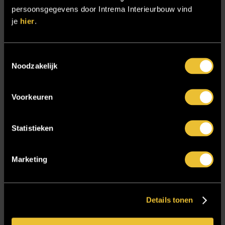
Sensire
persoonsgegevens door Intrema Interieurbouw vind
je
hier
.
Showroom
SIDN
Toestemmingsselectie
Trebbe MiddenWest
Noodzakelijk
TV lift
Twentsch Hooratelier
Voorkeuren
Vacature Allround monteur interieurbouwer
Vacatures
Statistieken
Zakelijk
Marketing
Blijf op de hoogte!
Details tonen
E-mailadres
*