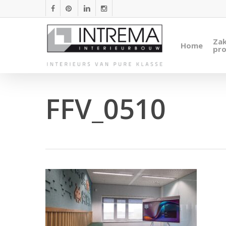
Skip
facebook
pinterest
linkedin
instagram
to
main
Zak
Home
content
pro
FFV_0510