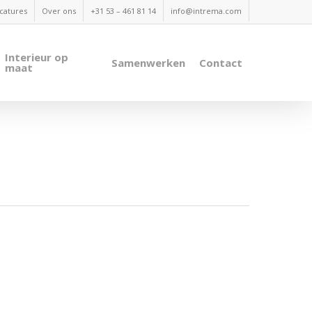
catures
Over ons
+31 53 – 461 81 14
info@intrema.com
Interieur op
Samenwerken
Contact
maat