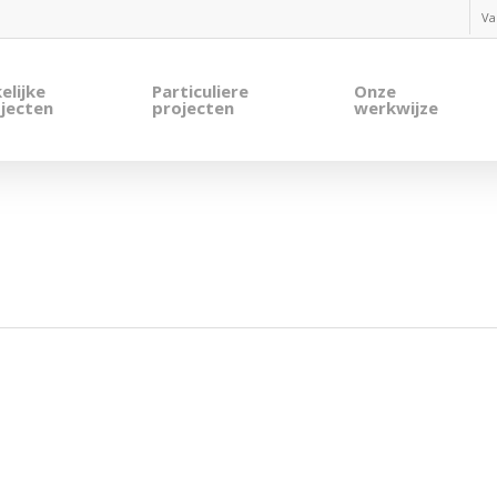
Va
elijke
Particuliere
Onze
jecten
projecten
werkwijze