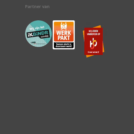
Partner van
n