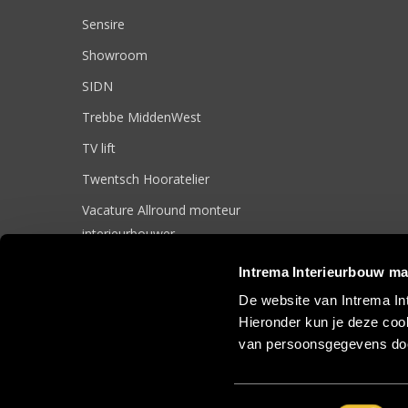
Sensire
Showroom
SIDN
Trebbe MiddenWest
TV lift
Twentsch Hooratelier
Vacature Allround monteur
interieurbouwer
Vacatures
Intrema Interieurbouw ma
Zakelijk
De website van Intrema In
Hieronder kun je deze cook
van persoonsgegevens doo
© 2017 Intrema Interieurbouw |
Algemene Voorwaarden
|
Sit
Toestemmingsselectie