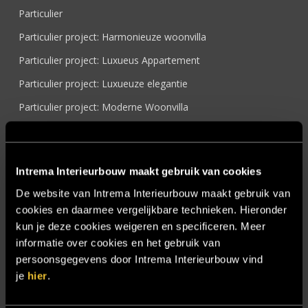
Particulier
Particulier project: Harmonieuze woonvilla
Particulier project: Luxueus Appartement
Particulier project: Luxueuze elegantie
Particulier project: Moderne Woonvilla
Particulier project: Stijlvolle Woonvilla
Particulier project: Woonvilla met exclusief maatwerk
Intrema Interieurbouw maakt gebruik van cookies
Projecten
De website van Intrema Interieurbouw maakt gebruik van
Referenties
cookies en daarmee vergelijkbare technieken. Hieronder
Samenwerken
kun je deze cookies weigeren en specificeren. Meer
informatie over cookies en het gebruik van
Sensire
persoonsgegevens door Intrema Interieurbouw vind
Showroom
je
hier
.
SIDN