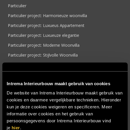
Particulier
Particulier project: Harmonieuze woonvilla
Particulier project: Luxueus Appartement
Particulier project: Luxueuze elegantie
Particulier project: Moderne Woonvilla
Particulier project: Stijlvolle Woonvilla
Particulier project: Woonvilla met exclusief maatwerk
Projecten
Intrema Interieurbouw maakt gebruik van cookies
Referenties
De website van Intrema Interieurbouw maakt gebruik van
Samenwerken
cookies en daarmee vergelijkbare technieken. Hieronder
Sensire
kun je deze cookies weigeren en specificeren. Meer
informatie over cookies en het gebruik van
Showroom
persoonsgegevens door Intrema Interieurbouw vind
SIDN
je
hier
.