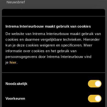
Nieuwsbrief
Onze werkwijze
Over ons
Intrema Interieurbouw maakt gebruik van cookies
Particulier
De website van Intrema Interieurbouw maakt gebruik van
Particulier project: Harmonieuze woonvilla
cookies en daarmee vergelijkbare technieken. Hieronder
Particulier project: Luxueus Appartement
kun je deze cookies weigeren en specificeren. Meer
Particulier project: Luxueuze elegantie
informatie over cookies en het gebruik van
persoonsgegevens door Intrema Interieurbouw vind
Particulier project: Moderne Woonvilla
je
hier
.
Particulier project: Stijlvolle Woonvilla
Particulier project: Woonvilla met exclusief maatwerk
Toestemmingsselectie
Projecten
Noodzakelijk
Referenties
Voorkeuren
Samenwerken