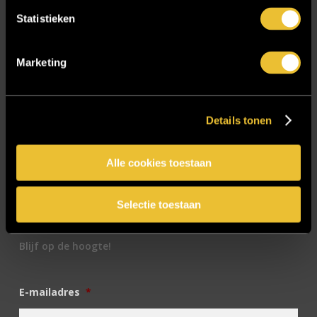
Sensire
Statistieken
Showroom
SIDN
Marketing
Trebbe MiddenWest
TV lift
Details tonen
Twentsch Hooratelier
Vacature Allround monteur interieurbouwer
Alle cookies toestaan
Vacatures
Zakelijk
Selectie toestaan
Blijf op de hoogte!
E-mailadres
*