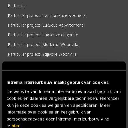
Particulier
Particulier project: Harmonieuze woonvilla
Particulier project: Luxueus Appartement
Particulier project: Luxueuze elegantie
Particulier project: Moderne Woonvilla
Particulier project: Stijlvolle Woonvilla
Particulier project: Woonvilla met exclusief maatwerk
Projecten
Intrema Interieurbouw maakt gebruik van cookies
Referenties
De website van Intrema Interieurbouw maakt gebruik van
Samenwerken
cookies en daarmee vergelijkbare technieken. Hieronder
Sensire
kun je deze cookies weigeren en specificeren. Meer
informatie over cookies en het gebruik van
Showroom
persoonsgegevens door Intrema Interieurbouw vind
SIDN
je
hier
.