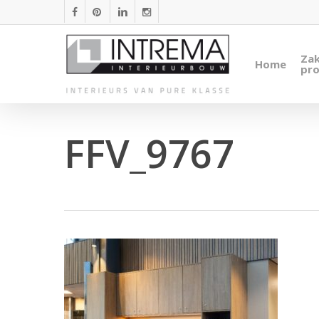
Skip
facebook
pinterest
linkedin
instagram
to
main
Zak
Home
content
pro
FFV_9767