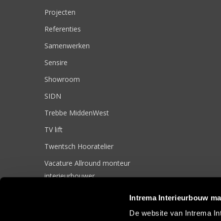
Projecten
Referenties
Samenwerken
Sensire
Showroom
SIDN
Trebbe MiddenWest
TV lift
Twentsch Hooratelier
Vacature Allround monteur
interieurbouwer
Vacatures
Intrema Interieurbouw ma
Zakelijk
De website van Intrema In