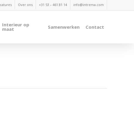
catures
Over ons
+31 53 – 461 81 14
info@intrema.com
Interieur op
Samenwerken
Contact
maat