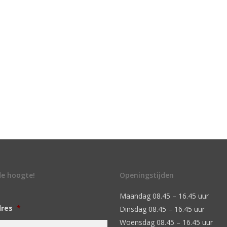
 de hoogte!
Openingstijden
Maandag 08.45 – 16.45 uur
dres
*
Dinsdag 08.45 – 16.45 uur
Woensdag 08.45 – 16.45 uur