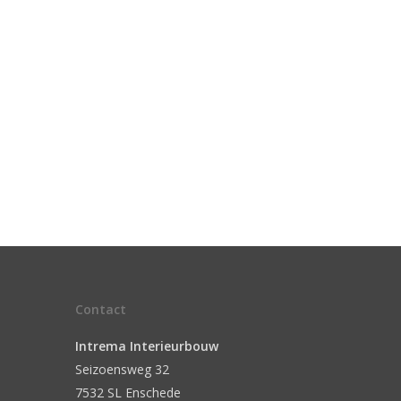
Contact
Intrema Interieurbouw
Seizoensweg 32
7532 SL Enschede