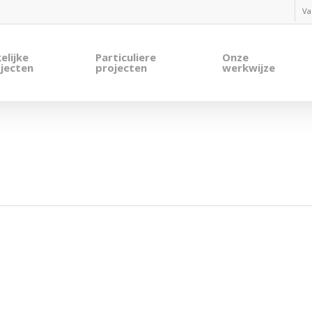
Va
elijke
Particuliere
Onze
jecten
projecten
werkwijze