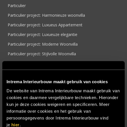
Particulier
Particulier project: Harmonieuze woonvilla
Particulier project: Luxueus Appartement
Particulier project: Luxueuze elegantie
Particulier project: Moderne Woonvilla
Particulier project: Stijlvolle Woonvilla
Particulier project: Woonvilla met exclusief maatwerk
Projecten
Intrema Interieurbouw maakt gebruik van cookies
Referenties
De website van Intrema Interieurbouw maakt gebruik van
Samenwerken
cookies en daarmee vergelijkbare technieken. Hieronder
Sensire
kun je deze cookies weigeren en specificeren. Meer
informatie over cookies en het gebruik van
Showroom
persoonsgegevens door Intrema Interieurbouw vind
SIDN
je
hier
.