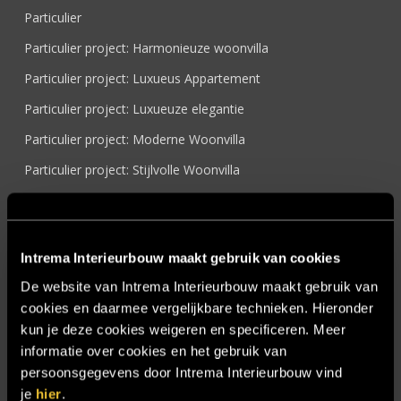
Particulier
Particulier project: Harmonieuze woonvilla
Particulier project: Luxueus Appartement
Particulier project: Luxueuze elegantie
Particulier project: Moderne Woonvilla
Particulier project: Stijlvolle Woonvilla
Particulier project: Woonvilla met exclusief maatwerk
Projecten
Intrema Interieurbouw maakt gebruik van cookies
Referenties
De website van Intrema Interieurbouw maakt gebruik van
Samenwerken
cookies en daarmee vergelijkbare technieken. Hieronder
Sensire
kun je deze cookies weigeren en specificeren. Meer
informatie over cookies en het gebruik van
Showroom
persoonsgegevens door Intrema Interieurbouw vind
SIDN
je
hier
.