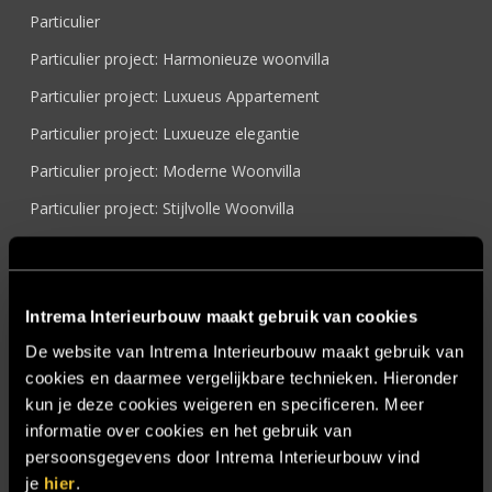
Particulier
Particulier project: Harmonieuze woonvilla
Particulier project: Luxueus Appartement
Particulier project: Luxueuze elegantie
Particulier project: Moderne Woonvilla
Particulier project: Stijlvolle Woonvilla
Particulier project: Woonvilla met exclusief maatwerk
Projecten
Intrema Interieurbouw maakt gebruik van cookies
Referenties
De website van Intrema Interieurbouw maakt gebruik van
Samenwerken
cookies en daarmee vergelijkbare technieken. Hieronder
Sensire
kun je deze cookies weigeren en specificeren. Meer
informatie over cookies en het gebruik van
Showroom
persoonsgegevens door Intrema Interieurbouw vind
SIDN
je
hier
.