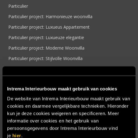
Particulier
Particulier project: Harmonieuze woonvilla
Particulier project: Luxueus Appartement
Particulier project: Luxueuze elegantie
Particulier project: Moderne Woonvilla
Particulier project: Stijlvolle Woonvilla
Particulier project: Woonvilla met exclusief maatwerk
Projecten
Intrema Interieurbouw maakt gebruik van cookies
Referenties
De website van Intrema Interieurbouw maakt gebruik van
Samenwerken
cookies en daarmee vergelijkbare technieken. Hieronder
Sensire
kun je deze cookies weigeren en specificeren. Meer
informatie over cookies en het gebruik van
Showroom
persoonsgegevens door Intrema Interieurbouw vind
SIDN
je
hier
.