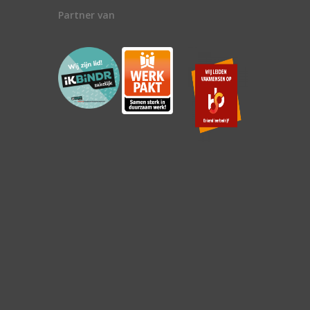
Partner van
n