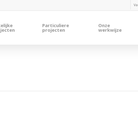
Va
elijke
Particuliere
Onze
jecten
projecten
werkwijze