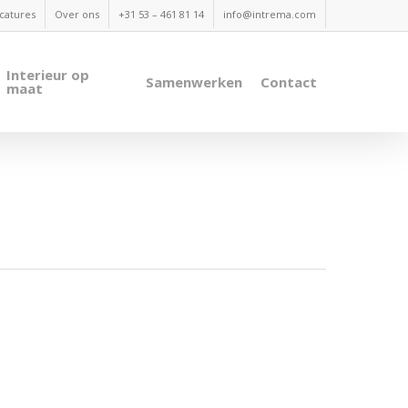
catures
Over ons
+31 53 – 461 81 14
info@intrema.com
Interieur op
Samenwerken
Contact
maat