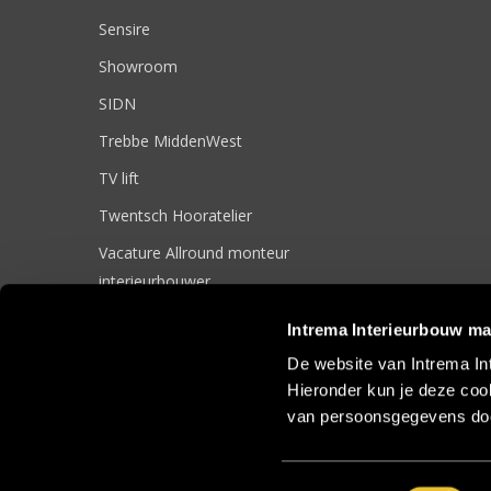
Sensire
Showroom
SIDN
Trebbe MiddenWest
TV lift
Twentsch Hooratelier
Vacature Allround monteur
interieurbouwer
Vacatures
Intrema Interieurbouw ma
Zakelijk
De website van Intrema In
Hieronder kun je deze cook
van persoonsgegevens doo
© 2017 Intrema Interieurbouw |
Algemene Voorwaarden
|
Sit
Toestemmingsselectie