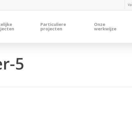
Va
elijke
Particuliere
Onze
jecten
projecten
werkwijze
r-5