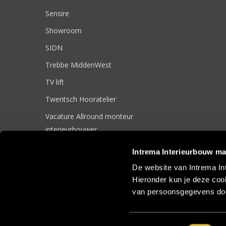
Sensire
Showroom
SIDN
Trebbe MiddenWest
TV lift
Twentsch Hooratelier
Vacature Allround monteur
interieurbouwer
Vacatures
Intrema Interieurbouw ma
Zakelijk
De website van Intrema In
Hieronder kun je deze cook
van persoonsgegevens doo
© 2017 Intrema Interieurbouw |
Algemene Voorwaarden
|
Sit
Toestemmingsselectie