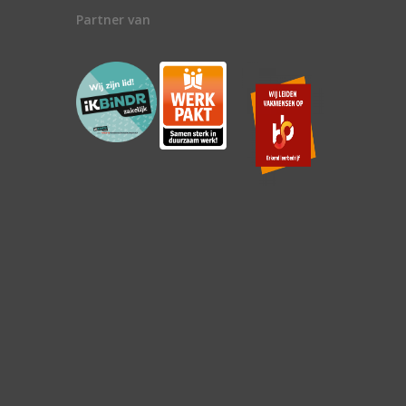
Partner van
n