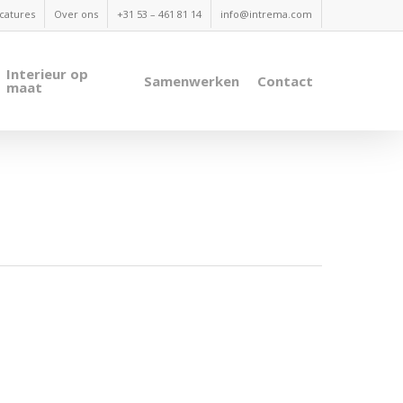
catures
Over ons
+31 53 – 461 81 14
info@intrema.com
Interieur op
Samenwerken
Contact
maat