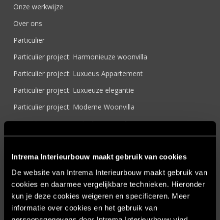
Onze werkwijze
Over ons
Particulier
Particulier project: Harmonieuze woonvilla
Particulier project: Luxueus Appartement
Particulier project: Luxueuze elegantie
Particulier project: Moderne Woonvilla
Particulier project: Stijlvolle Woonvilla
Particulier project: Woonvilla met exclusief maatwerk
Projecten
Intrema Interieurbouw maakt gebruik van cookies
De website van Intrema Interieurbouw maakt gebruik van
Referenties
cookies en daarmee vergelijkbare technieken. Hieronder
Samenwerken
kun je deze cookies weigeren en specificeren. Meer
Sensire
informatie over cookies en het gebruik van
persoonsgegevens door Intrema Interieurbouw vind