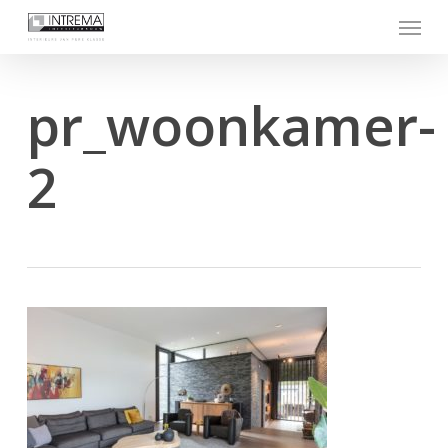
Skip
Menu
to
main
content
pr_woonkamer-
2