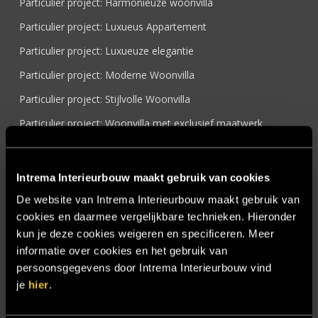
Particulier project: Harmonieuze woonvilla
Particulier project: Luxueus Appartement
Particulier project: Luxueuze elegantie
Particulier project: Moderne Woonvilla
Particulier project: Stijlvolle Woonvilla
Particulier project: Woonvilla met exclusief maatwerk
Projecten
Referenties
Intrema Interieurbouw maakt gebruik van cookies
Samenwerken
De website van Intrema Interieurbouw maakt gebruik van
cookies en daarmee vergelijkbare technieken. Hieronder
Sensire
kun je deze cookies weigeren en specificeren. Meer
Showroom
informatie over cookies en het gebruik van
SIDN
persoonsgegevens door Intrema Interieurbouw vind
je
hier
.
Trebbe MiddenWest
TV lift