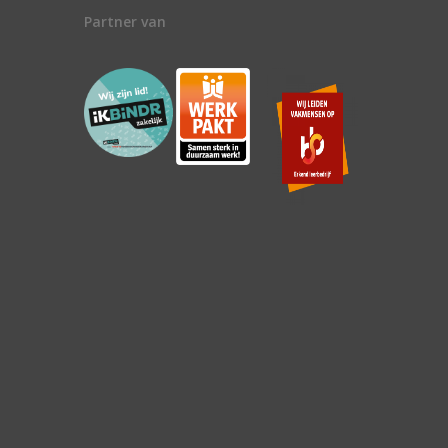
Partner van
n