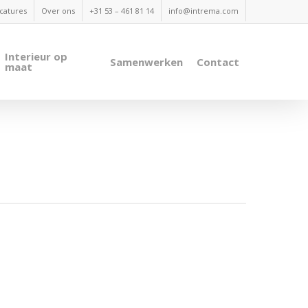
catures
Over ons
+31 53 – 461 81 14
info@intrema.com
Interieur op
Samenwerken
Contact
maat