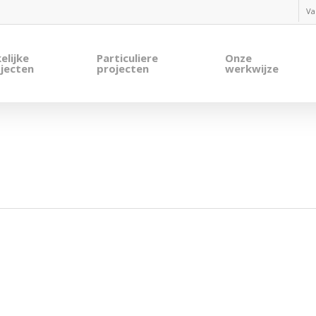
Va
elijke
Particuliere
Onze
jecten
projecten
werkwijze