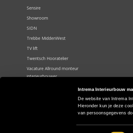
Sensire
Showroom
SIDN
Trebbe MiddenWest
TV lift
Twentsch Hooratelier
Vacature Allround monteur
interieurbouwer
Vacatures
Intrema Interieurbouw ma
Zakelijk
De website van Intrema In
Hieronder kun je deze cook
van persoonsgegevens doo
© 2017 Intrema Interieurbouw |
Algemene Voorwaarden
|
Sit
Toestemmingsselectie