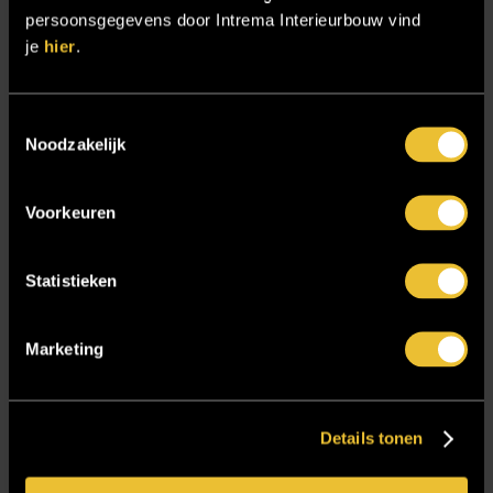
Sensire
persoonsgegevens door Intrema Interieurbouw vind
je
hier
.
Showroom
SIDN
Toestemmingsselectie
Trebbe MiddenWest
Noodzakelijk
TV lift
Twentsch Hooratelier
Voorkeuren
Vacature Allround monteur interieurbouwer
Vacatures
Statistieken
Zakelijk
Marketing
Blijf op de hoogte!
Details tonen
E-mailadres
*