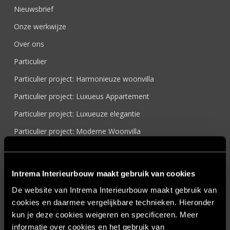
Nieuwsbrief
Onze werkwijze
Over ons
Particulier
Particulier project: Harmonieuze woonvilla
Particulier project: Luxueus Appartement
Particulier project: Luxueuze elegantie
Particulier project: Moderne Woonvilla
Particulier project: Stijlvolle Woonvilla
Particulier project: Woonvilla met exclusief maatwerk
Intrema Interieurbouw maakt gebruik van cookies
Projecten
De website van Intrema Interieurbouw maakt gebruik van
Referenties
cookies en daarmee vergelijkbare technieken. Hieronder
kun je deze cookies weigeren en specificeren. Meer
Samenwerken
informatie over cookies en het gebruik van