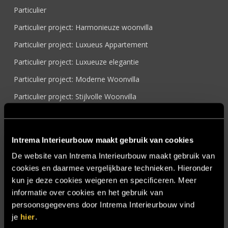
Particulier
Particulier project: Harmonieuze woonvilla
Particulier project: Luxueus Appartement
Particulier project: Luxueuze elegantie
Particulier project: Moderne Woonvilla
Particulier project: Stijlvolle Woonvilla
Particulier project: Woonvilla met exclusief maatwerk
Projecten
Intrema Interieurbouw maakt gebruik van cookies
Referenties
De website van Intrema Interieurbouw maakt gebruik van
Samenwerken
cookies en daarmee vergelijkbare technieken. Hieronder
kun je deze cookies weigeren en specificeren. Meer
Sensire
informatie over cookies en het gebruik van
Showroom
persoonsgegevens door Intrema Interieurbouw vind
je
hier
.
SIDN