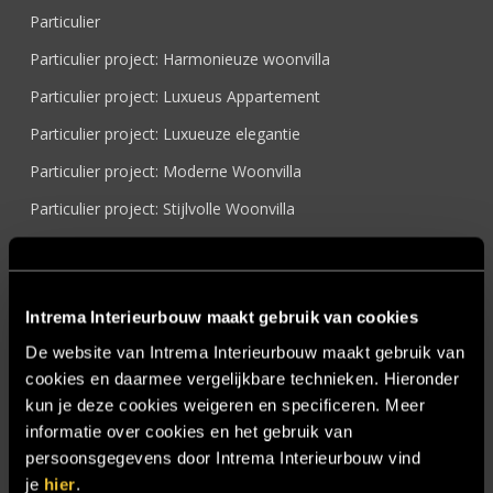
Particulier
Particulier project: Harmonieuze woonvilla
Particulier project: Luxueus Appartement
Particulier project: Luxueuze elegantie
Particulier project: Moderne Woonvilla
Particulier project: Stijlvolle Woonvilla
Particulier project: Woonvilla met exclusief maatwerk
Projecten
Intrema Interieurbouw maakt gebruik van cookies
Referenties
De website van Intrema Interieurbouw maakt gebruik van
Samenwerken
cookies en daarmee vergelijkbare technieken. Hieronder
Sensire
kun je deze cookies weigeren en specificeren. Meer
informatie over cookies en het gebruik van
Showroom
persoonsgegevens door Intrema Interieurbouw vind
SIDN
je
hier
.