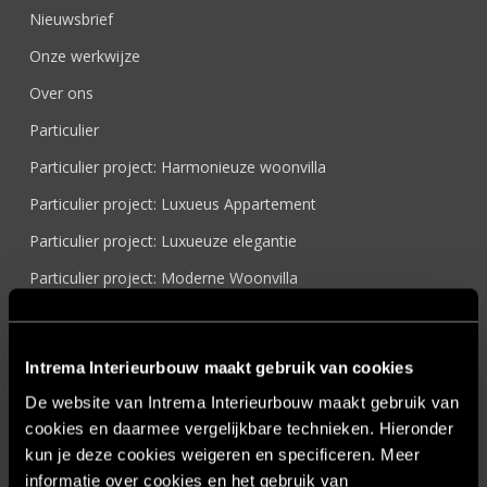
Nieuwsbrief
Onze werkwijze
Over ons
Particulier
Particulier project: Harmonieuze woonvilla
Particulier project: Luxueus Appartement
Particulier project: Luxueuze elegantie
Particulier project: Moderne Woonvilla
Particulier project: Stijlvolle Woonvilla
Particulier project: Woonvilla met exclusief maatwerk
Intrema Interieurbouw maakt gebruik van cookies
Projecten
De website van Intrema Interieurbouw maakt gebruik van
Referenties
cookies en daarmee vergelijkbare technieken. Hieronder
kun je deze cookies weigeren en specificeren. Meer
Samenwerken
informatie over cookies en het gebruik van