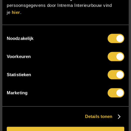
Sensire
persoonsgegevens door Intrema Interieurbouw vind
je
hier
.
Showroom
SIDN
Toestemmingsselectie
Trebbe MiddenWest
Noodzakelijk
TV lift
Twentsch Hooratelier
Voorkeuren
Vacature Allround monteur interieurbouwer
Vacatures
Statistieken
Zakelijk
Marketing
Blijf op de hoogte!
Details tonen
E-mailadres
*