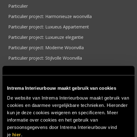
Particulier
Particulier project: Harmonieuze woonvilla
Particulier project: Luxueus Appartement
Particulier project: Luxueuze elegantie
Particulier project: Moderne Woonvilla
Particulier project: Stijlvolle Woonvilla
Particulier project: Woonvilla met exclusief maatwerk
Projecten
Intrema Interieurbouw maakt gebruik van cookies
Referenties
De website van Intrema Interieurbouw maakt gebruik van
Samenwerken
cookies en daarmee vergelijkbare technieken. Hieronder
Sensire
kun je deze cookies weigeren en specificeren. Meer
informatie over cookies en het gebruik van
Showroom
persoonsgegevens door Intrema Interieurbouw vind
SIDN
je
hier
.