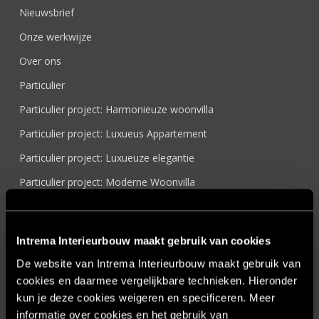
Nieuwsbrief
Onze werkwijze
Over ons
Particulier
Particulier project: Harmonieuze woonvilla
Particulier project: Luxueus Appartement
Particulier project: Luxueuze elegantie
Particulier project: Moderne Woonvilla
Particulier project: Stijlvolle Woonvilla
Particulier project: Woonvilla met exclusief maatwerk
Intrema Interieurbouw maakt gebruik van cookies
Projecten
De website van Intrema Interieurbouw maakt gebruik van
Referenties
cookies en daarmee vergelijkbare technieken. Hieronder
kun je deze cookies weigeren en specificeren. Meer
Samenwerken
informatie over cookies en het gebruik van