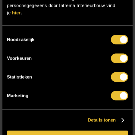
Sensire
persoonsgegevens door Intrema Interieurbouw vind
je
hier
.
Showroom
SIDN
Toestemmingsselectie
Trebbe MiddenWest
Noodzakelijk
TV lift
Twentsch Hooratelier
Voorkeuren
Vacature Allround monteur interieurbouwer
Vacatures
Statistieken
Zakelijk
Marketing
Blijf op de hoogte!
Details tonen
E-mailadres
*