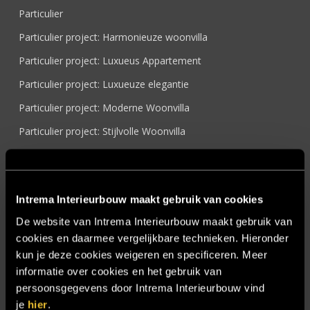
Particulier
Particulier project: Harmonieuze woonvilla
Particulier project: Luxueus Appartement
Particulier project: Luxueuze elegantie
Particulier project: Moderne Woonvilla
Particulier project: Stijlvolle Woonvilla
Particulier project: Woonvilla met exclusief maatwerk
Projecten
Intrema Interieurbouw maakt gebruik van cookies
Referenties
De website van Intrema Interieurbouw maakt gebruik van
Samenwerken
cookies en daarmee vergelijkbare technieken. Hieronder
Sensire
kun je deze cookies weigeren en specificeren. Meer
informatie over cookies en het gebruik van
Showroom
persoonsgegevens door Intrema Interieurbouw vind
SIDN
je
hier
.