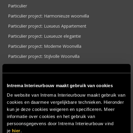
Particulier
Particulier project: Harmonieuze woonvilla
Particulier project: Luxueus Appartement
Particulier project: Luxueuze elegantie
Particulier project: Moderne Woonvilla
Particulier project: Stijlvolle Woonvilla
Particulier project: Woonvilla met exclusief maatwerk
Projecten
Intrema Interieurbouw maakt gebruik van cookies
Referenties
De website van Intrema Interieurbouw maakt gebruik van
Samenwerken
cookies en daarmee vergelijkbare technieken. Hieronder
Sensire
kun je deze cookies weigeren en specificeren. Meer
informatie over cookies en het gebruik van
Showroom
persoonsgegevens door Intrema Interieurbouw vind
SIDN
je
hier
.