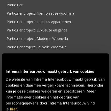
Particulier
Particulier project: Harmonieuze woonvilla
Particulier project: Luxueus Appartement
Particulier project: Luxueuze elegantie
Particulier project: Moderne Woonvilla
Particulier project: Stijlvolle Woonvilla
Particulier project: Woonvilla met exclusief maatwerk
Projecten
Intrema Interieurbouw maakt gebruik van cookies
Referenties
De website van Intrema Interieurbouw maakt gebruik van
Samenwerken
cookies en daarmee vergelijkbare technieken. Hieronder
Sensire
kun je deze cookies weigeren en specificeren. Meer
informatie over cookies en het gebruik van
Showroom
persoonsgegevens door Intrema Interieurbouw vind
SIDN
je
hier
.