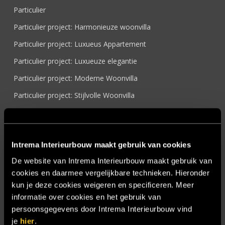
Particulier
Particulier project: Harmonieuze woonvilla
Particulier project: Luxueus Appartement
Particulier project: Luxueuze elegantie
Particulier project: Moderne Woonvilla
Particulier project: Stijlvolle Woonvilla
Particulier project: Woonvilla met exclusief maatwerk
Projecten
Intrema Interieurbouw maakt gebruik van cookies
Referenties
De website van Intrema Interieurbouw maakt gebruik van
Samenwerken
cookies en daarmee vergelijkbare technieken. Hieronder
Sensire
kun je deze cookies weigeren en specificeren. Meer
informatie over cookies en het gebruik van
Showroom
persoonsgegevens door Intrema Interieurbouw vind
SIDN
je
hier
.